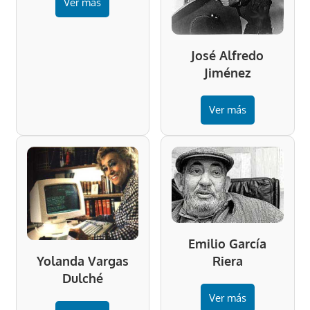
Ver más
José Alfredo
Jiménez
Ver más
Emilio García
Riera
Yolanda Vargas
Dulché
Ver más