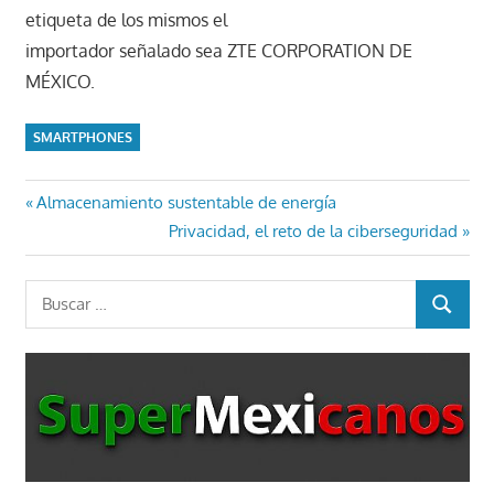
etiqueta de los mismos el
importador señalado sea ZTE CORPORATION DE
MÉXICO.
SMARTPHONES
Navegación
Entrada
Almacenamiento sustentable de energía
anterior:
Entrada
Privacidad, el reto de la ciberseguridad
de
siguiente:
entradas
Buscar:
BUSCAR