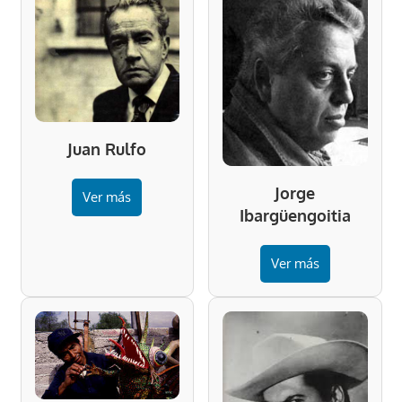
Juan Rulfo
Jorge
Ver más
Ibargüengoitia
Ver más