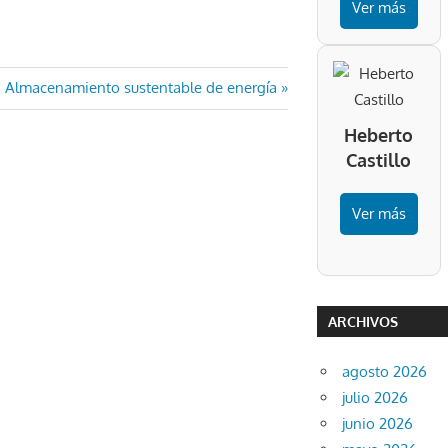
Ver más
Entrada
Almacenamiento sustentable de energía
siguiente:
Heberto
Castillo
Ver más
ARCHIVOS
agosto 2026
julio 2026
junio 2026