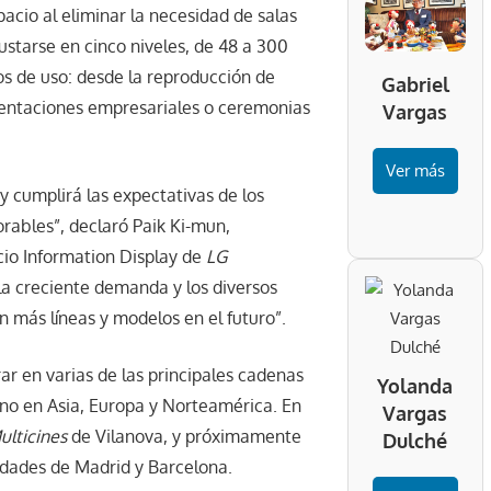
spacio al eliminar la necesidad de salas
ustarse en cinco niveles, de 48 a 300
os de uso: desde la reproducción de
Gabriel
esentaciones empresariales o ceremonias
Vargas
Ver más
y cumplirá las expectativas de los
rables”, declaró Paik Ki-mun,
cio Information Display de
LG
 la creciente demanda y los diversos
án más líneas y modelos en el futuro”.
r en varias de las principales cadenas
Yolanda
ino en Asia, Europa y Norteamérica. En
Vargas
lticines
de Vilanova, y próximamente
Dulché
udades de Madrid y Barcelona.