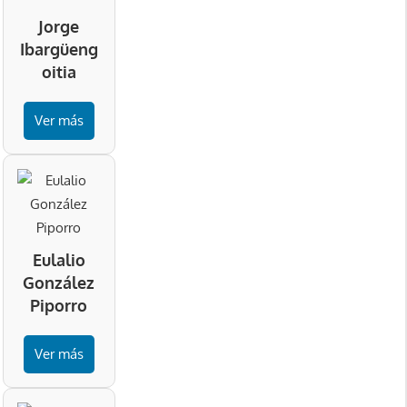
Jorge
Ibargüeng
oitia
Ver más
Eulalio
González
Piporro
Ver más