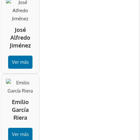
José
Alfredo
Jiménez
Ver más
Emilio
García
Riera
Ver más