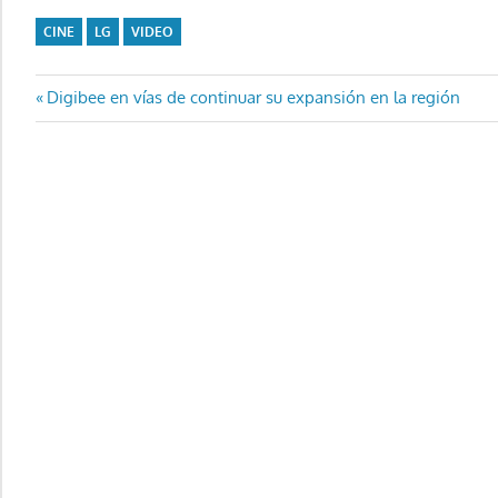
CINE
LG
VIDEO
Navegación
Entrada
Digibee en vías de continuar su expansión en la región
anterior:
de
entradas