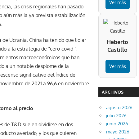
Ver más
cia, las crisis regionales han pasado
 aún más la ya prevista estabilización
s.
 de Ucrania, China ha tenido que lidiar
Heberto
do a la estrategia de “cero-covid “,
Castillo
ecimientos macroeconómicos que han
do a un notable desplome de la
Ver más
scenso significativo del índice de
 noviembre de 2021 a 96,6 en noviembre
ARCHIVOS
agosto 2026
torno al precio
julio 2026
junio 2026
s de T&D suelen dividirse en dos
mayo 2026
roducto averiado, y los que quieren