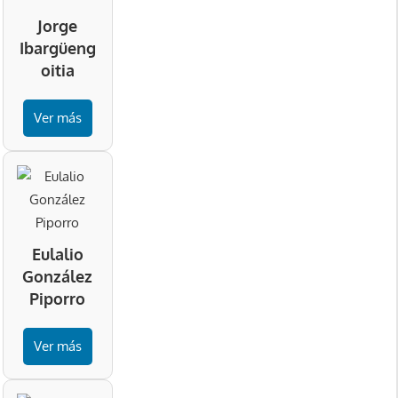
Jorge
Ibargüeng
oitia
Ver más
Eulalio
González
Piporro
Ver más