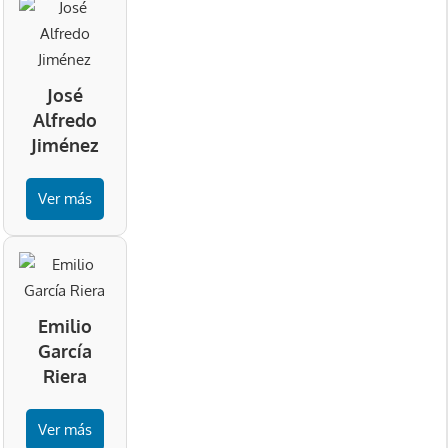
José
Alfredo
Jiménez
Ver más
Emilio
García
Riera
Ver más