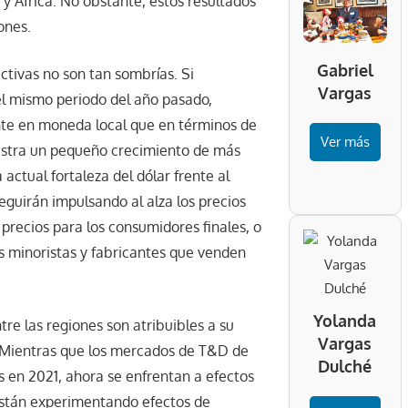
 África. No obstante, estos resultados
ones.
Gabriel
ctivas no son tan sombrías. Si
Vargas
l mismo periodo del año pasado,
te en moneda local que en términos de
Ver más
estra un pequeño crecimiento de más
actual fortaleza del dólar frente al
guirán impulsando al alza los precios
precios para los consumidores finales, o
s minoristas y fabricantes que venden
Yolanda
tre las regiones son atribuibles a su
Vargas
 Mientras que los mercados de T&D de
Dulché
s en 2021, ahora se enfrentan a efectos
 están experimentando efectos de