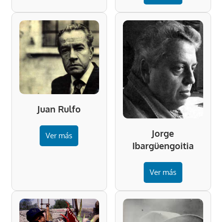
Juan Rulfo
Jorge
Ver más
Ibargüengoitia
Ver más