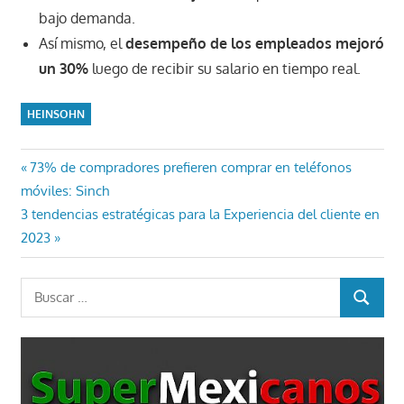
bajo demanda.
Así mismo, el
desempeño de los empleados mejoró
un 30%
luego de recibir su salario en tiempo real.
HEINSOHN
Navegación
Entrada
73% de compradores prefieren comprar en teléfonos
anterior:
móviles: Sinch
de
Entrada
3 tendencias estratégicas para la Experiencia del cliente en
entradas
siguiente:
2023
Buscar:
BUSCAR