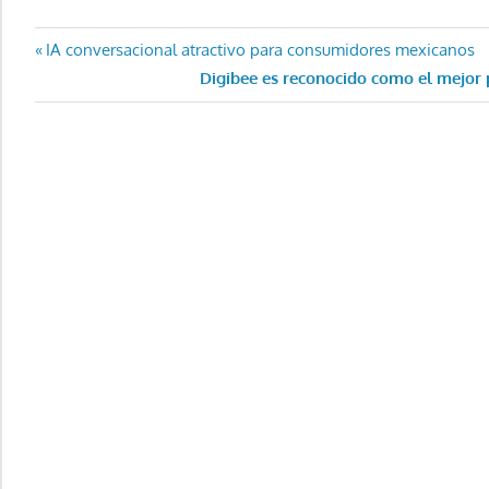
Navegación
Entrada
IA conversacional atractivo para consumidores mexicanos
anterior:
Entrada
Digibee es reconocido como el mejor 
de
siguiente:
entradas