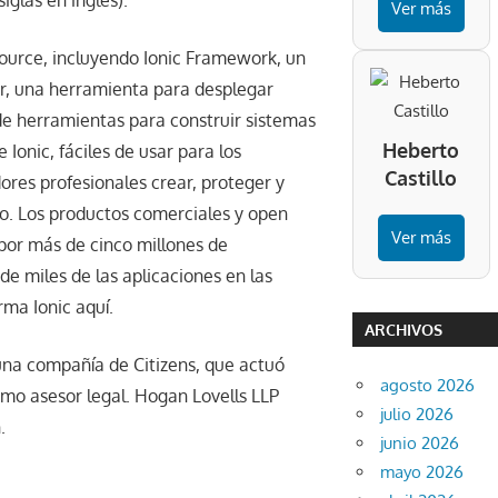
iglas en inglés).”
Ver más
source, incluyendo Ionic Framework, un
or, una herramienta para desplegar
de herramientas para construir sistemas
Heberto
onic, fáciles de usar para los
Castillo
dores profesionales crear, proteger y
o. Los productos comerciales y open
Ver más
por más de cinco millones de
e miles de las aplicaciones en las
rma Ionic aquí.
ARCHIVOS
 una compañía de Citizens, que actuó
agosto 2026
omo asesor legal. Hogan Lovells LLP
julio 2026
.
junio 2026
mayo 2026