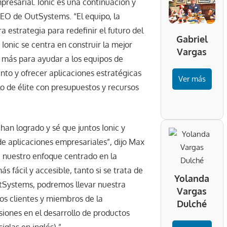
resarial. Ionic es una continuación y
CEO de OutSystems. “El equipo, la
 estrategia para redefinir el futuro del
Gabriel
 Ionic se centra en construir la mejor
Vargas
n más para ayudar a los equipos de
to y ofrecer aplicaciones estratégicas
Ver más
o de élite con presupuestos y recursos
han logrado y sé que juntos Ionic y
e aplicaciones empresariales”, dijo Max
 nuestro enfoque centrado en la
 fácil y accesible, tanto si se trata de
Yolanda
tSystems, podremos llevar nuestra
Vargas
ros clientes y miembros de la
Dulché
iones en el desarrollo de productos