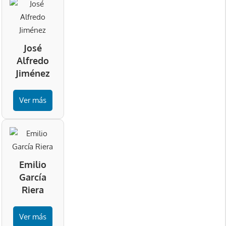
José
Alfredo
Jiménez
Ver más
Emilio
García
Riera
Ver más