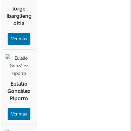
Jorge
Ibargüeng
oitia
Ver más
Eulalio
González
Piporro
Ver más