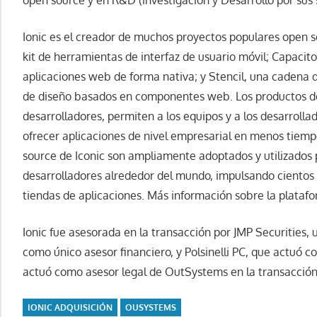
open source y en R&D (investigación y Desarrollo por sus s
Ionic es el creador de muchos proyectos populares open 
kit de herramientas de interfaz de usuario móvil; Capacit
aplicaciones web de forma nativa; y Stencil, una cadena 
de diseño basados en componentes web. Los productos de I
desarrolladores, permiten a los equipos y a los desarrolla
ofrecer aplicaciones de nivel empresarial en menos tiemp
source de Iconic son ampliamente adoptados y utilizados 
desarrolladores alrededor del mundo, impulsando cientos d
tiendas de aplicaciones. Más información sobre la platafo
Ionic fue asesorada en la transacción por JMP Securities,
como único asesor financiero, y Polsinelli PC, que actuó c
actuó como asesor legal de OutSystems en la transacción
IONIC ADQUISICIÓN
OUSYSTEMS