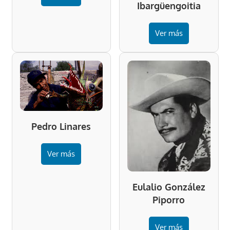
Ibargüengoitia
Ver más
Pedro Linares
Ver más
Eulalio González
Piporro
Ver más