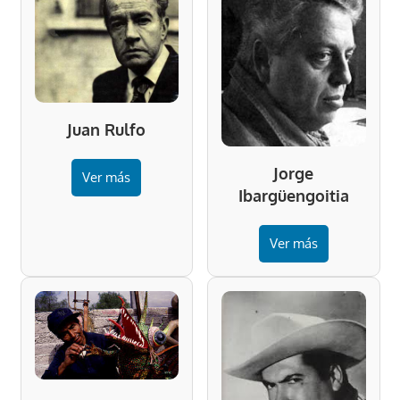
Juan Rulfo
Jorge
Ver más
Ibargüengoitia
Ver más