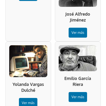
José Alfredo
Jiménez
Ver más
Emilio García
Riera
Yolanda Vargas
Dulché
Ver más
Ver más