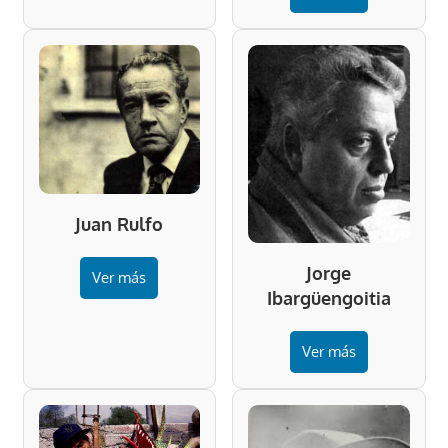
Juan Rulfo
Jorge
Ver más
Ibargüengoitia
Ver más