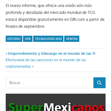
El nuevo informe, que ofrece una visión aún más
profunda y detallada del mercado mundial de TCG
estará disponible gratuitamente en GfK.com a partir de
finales de septiembre.
ESTUDIO
GFK
TECNOLOGÍA 2022
VENTAS
Navegación
Entrada
Emprendimiento y liderazgo en el mundo de las TI
Entrada
anterior:
Efectividad de las sanciones en el mundo de las
de
siguiente:
criptomonedas
entradas
Buscar:
BUSCAR