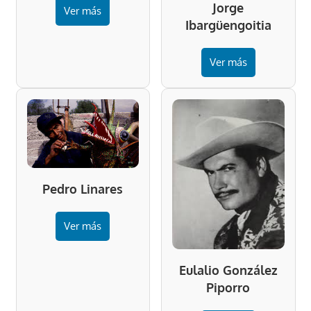
Jorge
Ver más
Ibargüengoitia
Ver más
Pedro Linares
Ver más
Eulalio González
Piporro