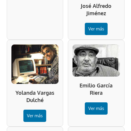
José Alfredo
Jiménez
Ver más
Emilio García
Riera
Yolanda Vargas
Dulché
Ver más
Ver más