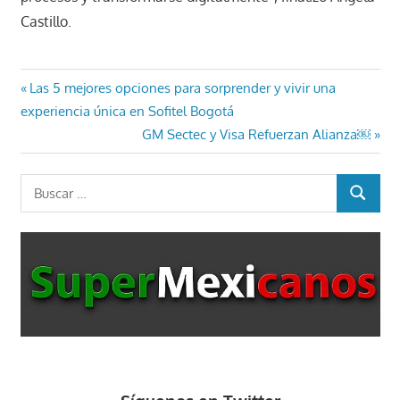
Castillo.
Navegación
Entrada
Las 5 mejores opciones para sorprender y vivir una
anterior:
experiencia única en Sofitel Bogotá
de
Entrada
GM Sectec y Visa Refuerzan Alianza￼
entradas
siguiente:
Buscar:
BUSCAR