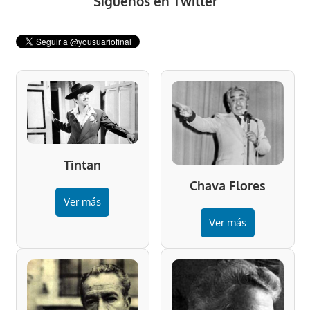
Síguenos en Twitter
Tintan
Chava Flores
Ver más
Ver más