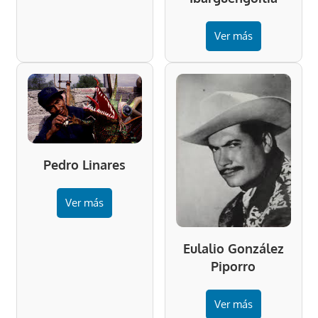
Ver más
Pedro Linares
Ver más
Eulalio González
Piporro
Ver más