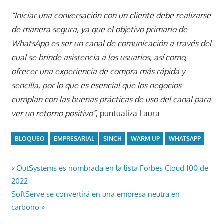
“Iniciar una conversación con un cliente debe realizarse
de manera segura, ya que el objetivo primario de
WhatsApp es ser un canal de comunicación a través del
cual se brinde asistencia a los usuarios, así como,
ofrecer una experiencia de compra más rápida y
sencilla, por lo que es esencial que los negocios
cumplan con las buenas prácticas de uso del canal para
ver un retorno positivo”
, puntualiza Laura.
BLOQUEO
EMPRESARIAL
SINCH
WARM UP
WHATSAPP
Navegación
Entrada
OutSystems es nombrada en la lista Forbes Cloud 100 de
anterior:
2022
de
Entrada
SoftServe se convertirá en una empresa neutra en
entradas
siguiente:
carbono