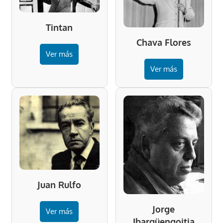
Tintan
Chava Flores
Ver más
Ver más
Juan Rulfo
Jorge
Ver más
Ibargüengoitia