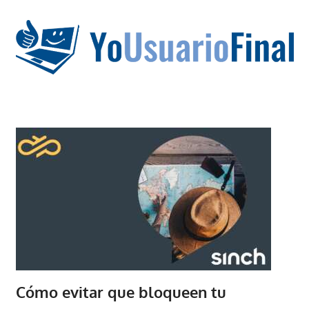
Saltar
al
contenido
La
tecnología
no
tiene
que
estar
en
chino
Cómo evitar que bloqueen tu