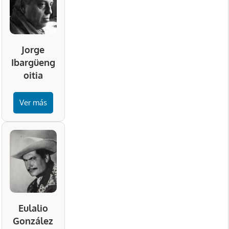
Jorge
Ibargüeng
oitia
Ver más
Eulalio
González