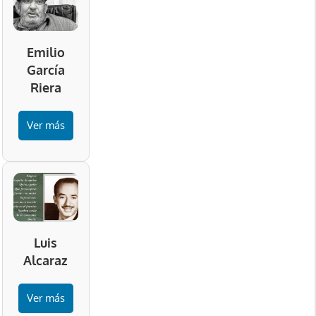
Emilio
García
Riera
Ver más
Luis
Alcaraz
Ver más