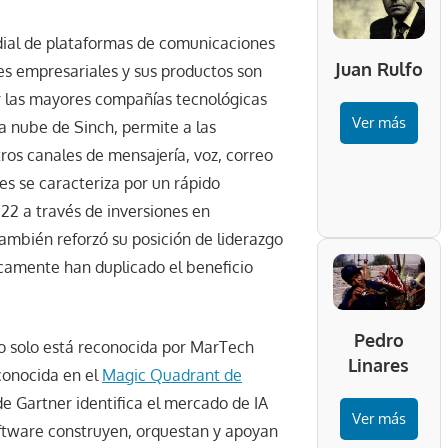
dial de plataformas de comunicaciones
Juan Rulfo
es empresariales y sus productos son
r las mayores compañías tecnológicas
Ver más
 nube de Sinch, permite a las
ros canales de mensajería, voz, correo
es se caracteriza por un rápido
022 a través de inversiones en
También reforzó su posición de liderazgo
icamente han duplicado el beneficio
Pedro
no solo está reconocida por MarTech
Linares
conocida en el
Magic Quadrant de
de Gartner identifica el mercado de IA
Ver más
oftware construyen, orquestan y apoyan