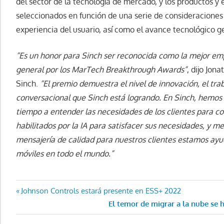
del sector de la tecnología de mercado, y los productos 
seleccionados en función de una serie de consideraciones 
experiencia del usuario, así como el avance tecnológico g
“Es un honor para Sinch ser reconocida como la mejor e
general por los MarTech Breakthrough Awards”
, dijo Jon
Sinch.
“El premio demuestra el nivel de innovación, el trab
conversacional que Sinch está logrando. En Sinch, hemos 
tiempo a entender las necesidades de los clientes para co
habilitados por la IA para satisfacer sus necesidades, y m
mensajería de calidad para nuestros clientes estamos ayu
móviles en todo el mundo.”
Navegación
Entrada
Johnson Controls estará presente en ESS+ 2022
anterior:
Entrada
El temor de migrar a la nube se 
de
siguiente: