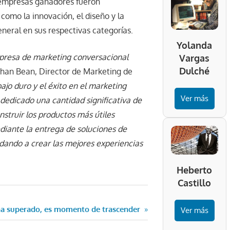
y empresas ganadores fueron
como la innovación, el diseño y la
eneral en sus respectivas categorías.
Yolanda
mpresa de marketing conversacional
Vargas
Dulché
athan Bean, Director de Marketing de
ajo duro y el éxito en el marketing
Ver más
dedicado una cantidad significativa de
nstruir los productos más útiles
ediante la entrega de soluciones de
dando a crear las mejores experiencias
Heberto
Castillo
ha superado,
es momento de trascender
Ver más