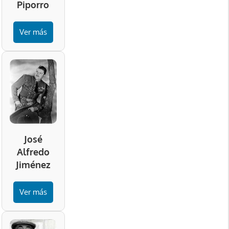
Piporro
Ver más
José
Alfredo
Jiménez
Ver más