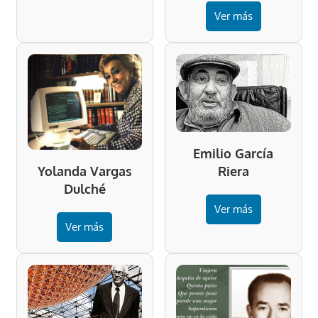
Ver más
Emilio García
Riera
Yolanda Vargas
Dulché
Ver más
Ver más