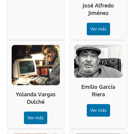
José Alfredo
Jiménez
Ver más
Emilio García
Riera
Yolanda Vargas
Dulché
Ver más
Ver más