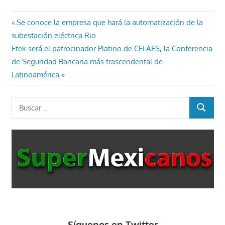
Navegación
Entrada
Se conoce la empresa que hará la automatización de la
anterior:
subestación eléctrica Rio
de
Entrada
Etek será el patrocinador Platino de CELAES, la Conferencia
entradas
siguiente:
de Seguridad Bancaria más trascendental de
Latinoamérica
Buscar:
BUSCAR
Síguenos en Twitter