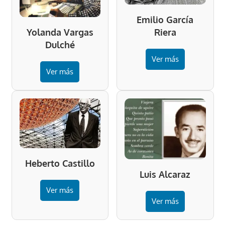
Emilio García
Riera
Yolanda Vargas
Dulché
Ver más
Ver más
Heberto Castillo
Luis Alcaraz
Ver más
Ver más