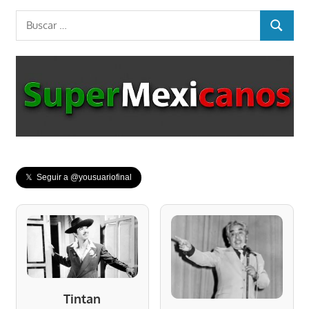
Buscar:
BUSCAR
𝕏 Seguir a @yousuariofinal
Tintan