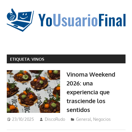
Saltar
al
contenido
La
tecnología
ETIQUETA:
VINOS
no
tiene
Vinoma Weekend
que
2026: una
estar
experiencia que
en
chino
trasciende los
sentidos
23/10/2025
DiscoRudo
General
,
Negocios