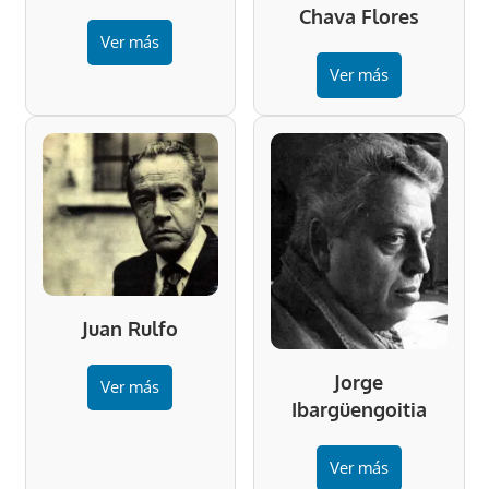
Chava Flores
Ver más
Ver más
Juan Rulfo
Jorge
Ver más
Ibargüengoitia
Ver más