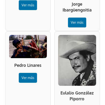
Jorge
Ver más
Ibargüengoitia
Ver más
Pedro Linares
Ver más
Eulalio González
Piporro