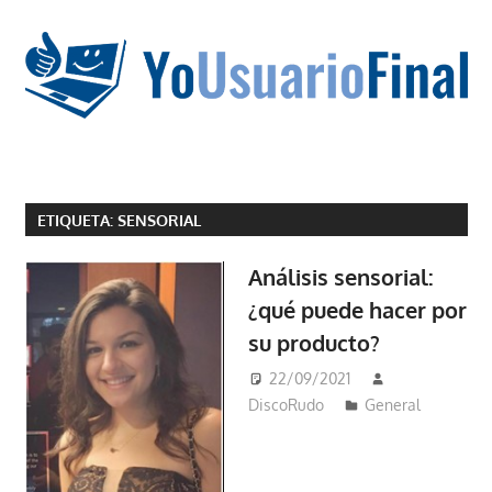
Saltar
al
contenido
La
tecnología
ETIQUETA:
SENSORIAL
no
tiene
Análisis sensorial:
que
¿qué puede hacer por
estar
su producto?
en
chino
22/09/2021
DiscoRudo
General