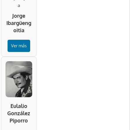
Jorge
Ibargüeng
oitia
Ver más
Eulalio
González
Piporro