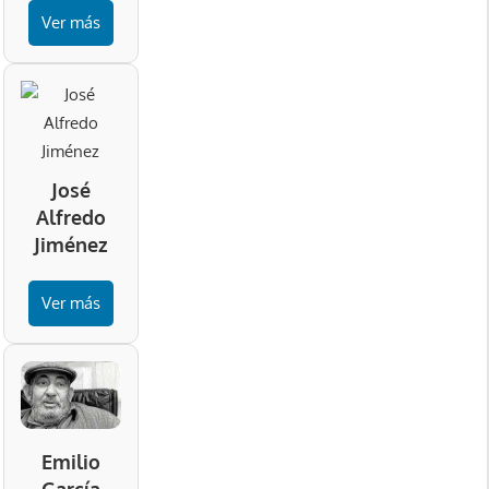
Ver más
José
Alfredo
Jiménez
Ver más
Emilio