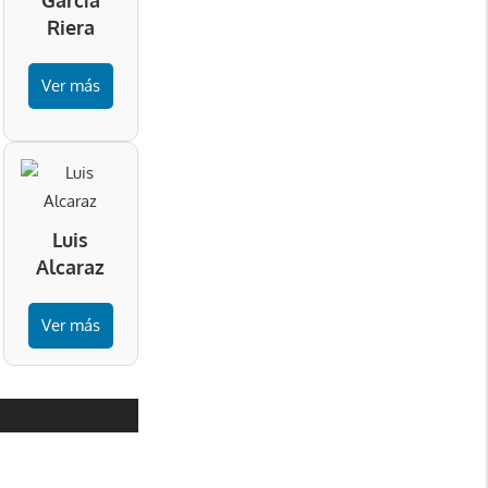
García
Riera
Ver más
Luis
Alcaraz
Ver más