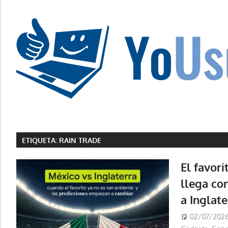
Saltar
al
contenido
La
tecnología
no
ETIQUETA:
RAIN TRADE
tiene
que
El favori
estar
llega co
en
a Inglate
chino
02/07/202