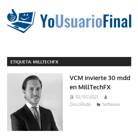
Saltar
al
contenido
La
tecnología
ETIQUETA:
MILLTECHFX
no
tiene
VCM invierte 30 mdd
que
en MillTechFX
estar
en
02/07/2021
chino
DiscoRudo
Software