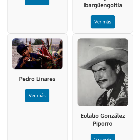
Ibargüengoitia
Ver más
Pedro Linares
Ver más
Eulalio González
Piporro