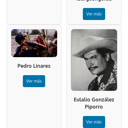
Ver más
Pedro Linares
Ver más
Eulalio González
Piporro
Ver más