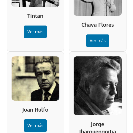
Tintan
Chava Flores
Ver más
Ver más
Juan Rulfo
Jorge
Ver más
Ibargüengoitia