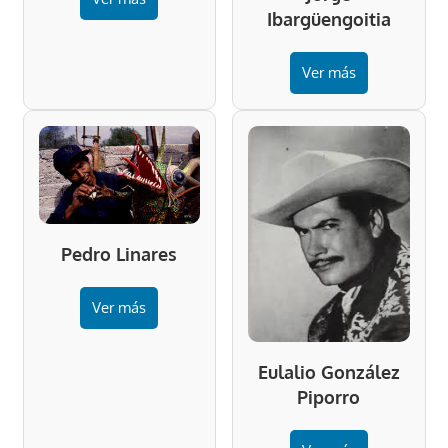
Ibargüengoitia
Ver más
Pedro Linares
Ver más
Eulalio González
Piporro