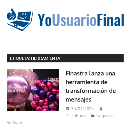
Saltar
al
contenido
La
tecnología
ETIQUETA:
HERRAMIENTA
no
tiene
Finastra lanza una
que
herramienta de
estar
transformación de
en
chino
mensajes
30/04/2025
DiscoRudo
Negocios
,
Software