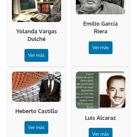
Emilio García
Riera
Yolanda Vargas
Dulché
Ver más
Ver más
Heberto Castillo
Luis Alcaraz
Ver más
Ver más