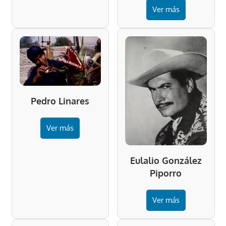
Ver más
Pedro Linares
Ver más
Eulalio González
Piporro
Ver más