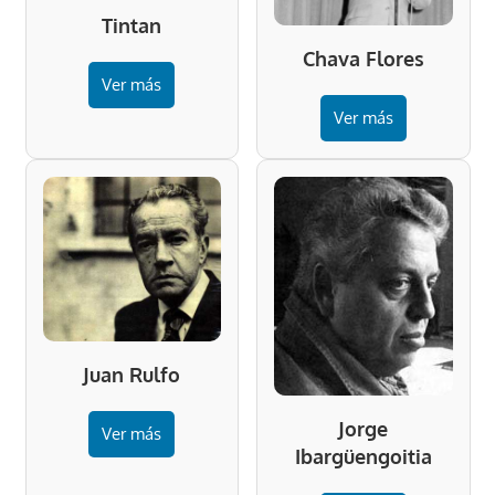
Tintan
Chava Flores
Ver más
Ver más
Juan Rulfo
Jorge
Ver más
Ibargüengoitia