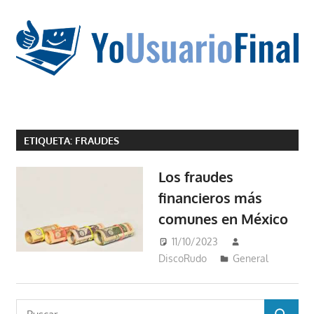
Saltar
al
contenido
La
tecnología
ETIQUETA:
FRAUDES
no
tiene
Los fraudes
que
financieros más
estar
comunes en México
en
chino
11/10/2023
DiscoRudo
General
Buscar: