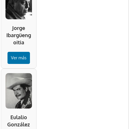
Jorge
Ibargüeng
oitia
Ver más
Eulalio
González