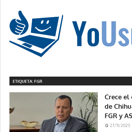
Saltar
al
contenido
La
tecnología
no
ETIQUETA:
FGR
tiene
que
Crece el
estar
de Chihu
en
FGR y A
chino
27/11/2025