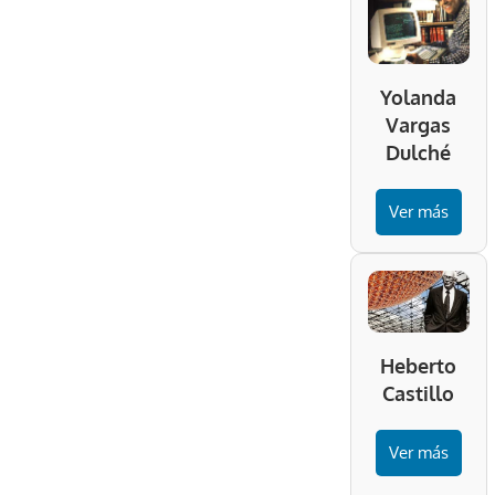
Yolanda
Vargas
Dulché
Ver más
Heberto
Castillo
Ver más