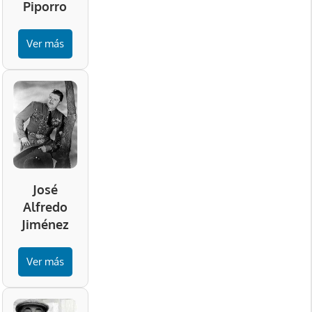
Piporro
Ver más
José
Alfredo
Jiménez
Ver más