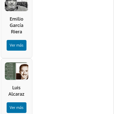
Emilio
García
Riera
Ver más
Luis
Alcaraz
Ver más