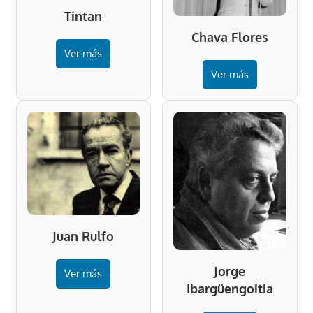
Tintan
Chava Flores
Ver más
Ver más
Juan Rulfo
Jorge
Ver más
Ibargüengoitia