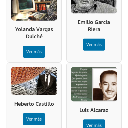
Emilio García
Riera
Yolanda Vargas
Dulché
Ver más
Ver más
Heberto Castillo
Luis Alcaraz
Ver más
Ver más