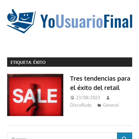
Saltar
al
contenido
La
tecnología
ETIQUETA:
ÉXITO
no
tiene
Tres tendencias para
que
el éxito del retail
estar
en
23/08/2023
chino
DiscoRudo
General
Buscar: