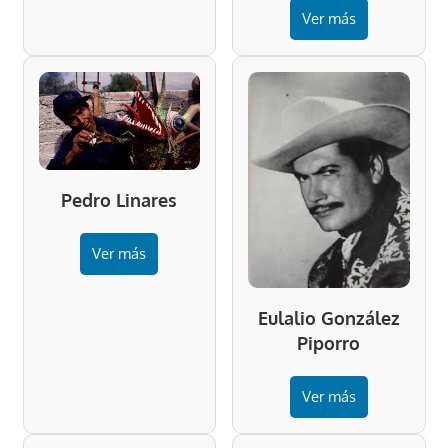
Ver más
Pedro Linares
Ver más
Eulalio González
Piporro
Ver más