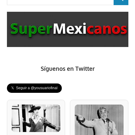
BUSCAR
Síguenos en Twitter
𝕏 Seguir a @yousuariofinal