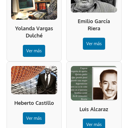
Emilio García
Riera
Yolanda Vargas
Dulché
Ver más
Ver más
Heberto Castillo
Luis Alcaraz
Ver más
Ver más