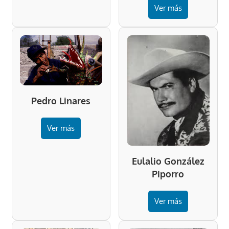
Ver más
Pedro Linares
Ver más
Eulalio González
Piporro
Ver más