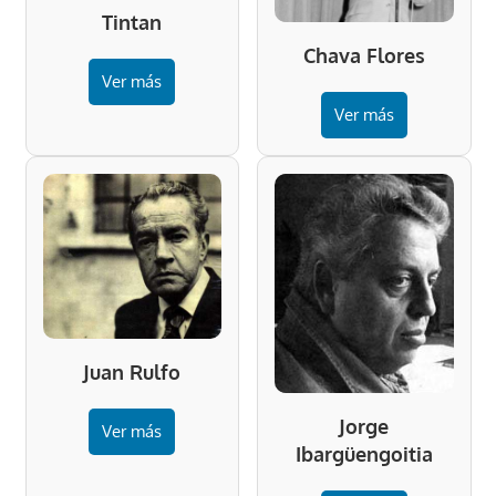
Tintan
Chava Flores
Ver más
Ver más
Juan Rulfo
Jorge
Ver más
Ibargüengoitia