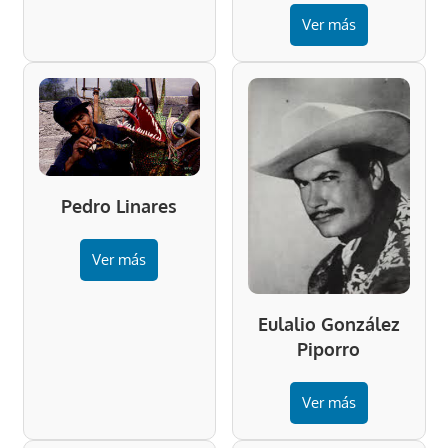
Ver más
Pedro Linares
Ver más
Eulalio González
Piporro
Ver más