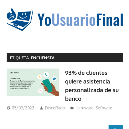
Saltar
al
contenido
La
tecnología
ETIQUETA:
ENCUENSTA
no
tiene
93% de clientes
que
quiere asistencia
estar
personalizada de su
en
chino
banco
05/09/2022
DiscoRudo
Hardware
,
Software
Buscar: