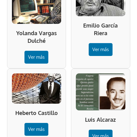
Emilio García
Riera
Yolanda Vargas
Dulché
Ver más
Ver más
Heberto Castillo
Luis Alcaraz
Ver más
Ver más