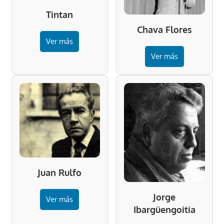
Tintan
Chava Flores
Ver más
Ver más
Juan Rulfo
Jorge
Ver más
Ibargüengoitia