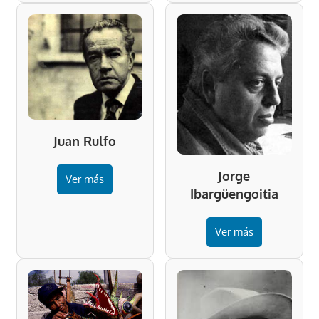
Juan Rulfo
Jorge
Ver más
Ibargüengoitia
Ver más