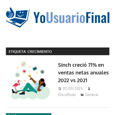
Saltar
al
contenido
La
tecnología
ETIQUETA:
CRECIMIENTO
no
tiene
Sinch creció 71% en
que
ventas netas anuales
estar
2022 vs 2021
en
chino
07/03/2023
DiscoRudo
General