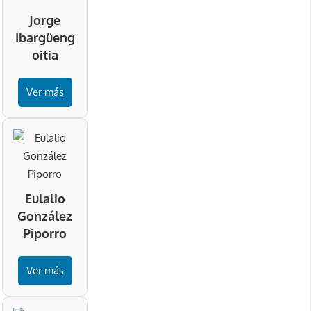
Jorge
Ibargüeng
oitia
Ver más
Eulalio
González
Piporro
Ver más