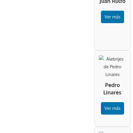
Juan Rulfo
Ver más
Pedro
Linares
Ver más