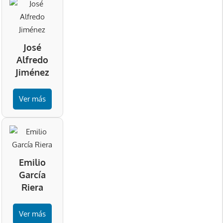
José
Alfredo
Jiménez
Ver más
Emilio
García
Riera
Ver más