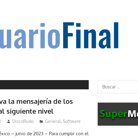
Buscar:
va la mensajería de los
al siguiente nivel
3
DiscoRudo
General
,
Software
ico – junio de 2023 – Para cumplir con el