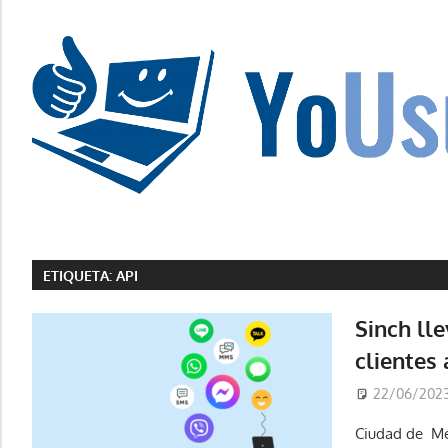
Saltar
al
contenido
La
tecnología
no
ETIQUETA:
API
tiene
que
Sinch lle
estar
clientes 
en
chino
22/06/202
Ciudad de Méx