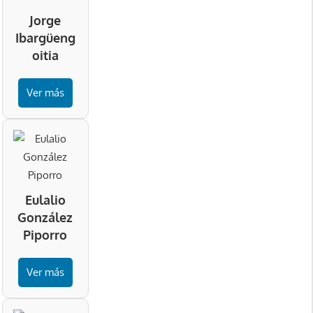
Jorge
Ibargüeng
oitia
Ver más
Eulalio
González
Piporro
Ver más