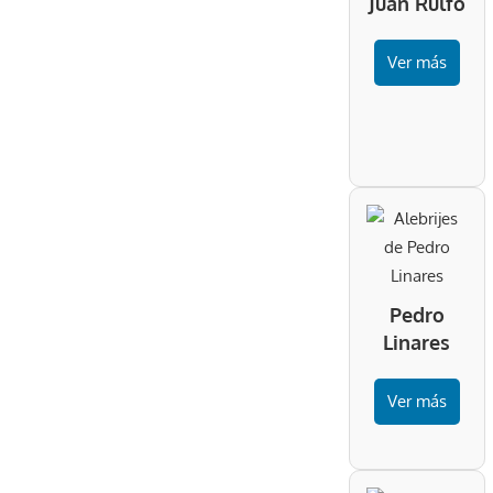
Juan Rulfo
Ver más
Pedro
Linares
Ver más