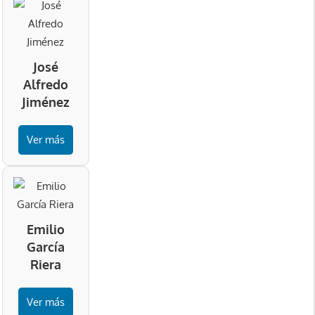
José
Alfredo
Jiménez
Ver más
Emilio
García
Riera
Ver más