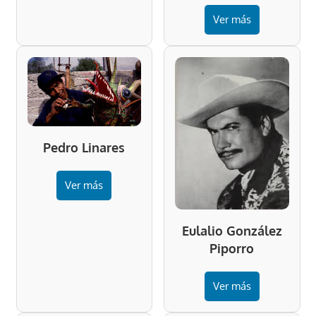
Ver más
Pedro Linares
Ver más
Eulalio González
Piporro
Ver más