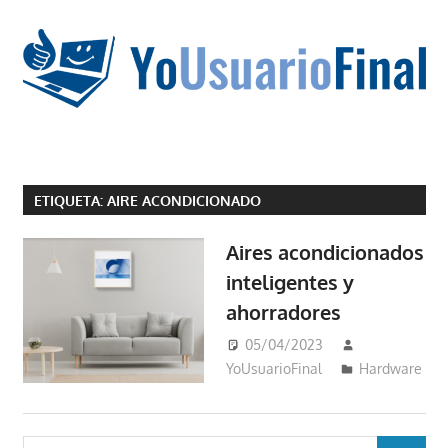
Saltar
al
contenido
La
tecnología
ETIQUETA:
AIRE ACONDICIONADO
no
tiene
Aires acondicionados
que
inteligentes y
estar
ahorradores
en
chino
05/04/2023
YoUsuarioFinal
Hardware
Buscar: