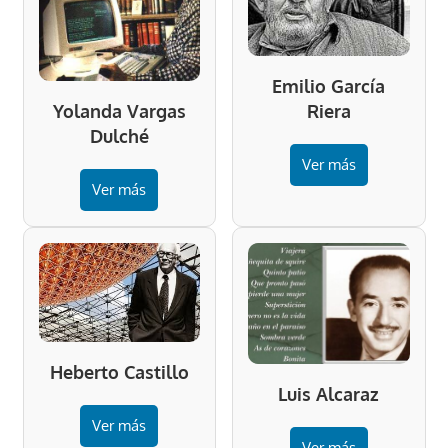
Emilio García
Riera
Yolanda Vargas
Dulché
Ver más
Ver más
Heberto Castillo
Luis Alcaraz
Ver más
Ver más