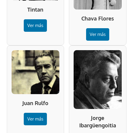
Tintan
Chava Flores
Ver más
Ver más
Juan Rulfo
Jorge
Ver más
Ibargüengoitia