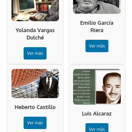
Emilio García
Riera
Yolanda Vargas
Dulché
Ver más
Ver más
Heberto Castillo
Luis Alcaraz
Ver más
Ver más