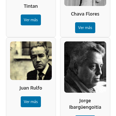
Tintan
Chava Flores
Ver más
Ver más
Juan Rulfo
Jorge
Ver más
Ibargüengoitia