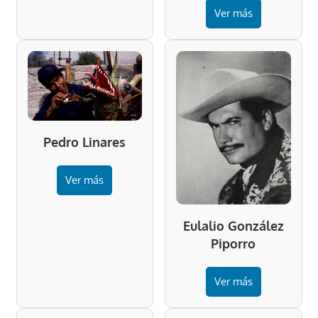
Ver más
Pedro Linares
Ver más
Eulalio González
Piporro
Ver más