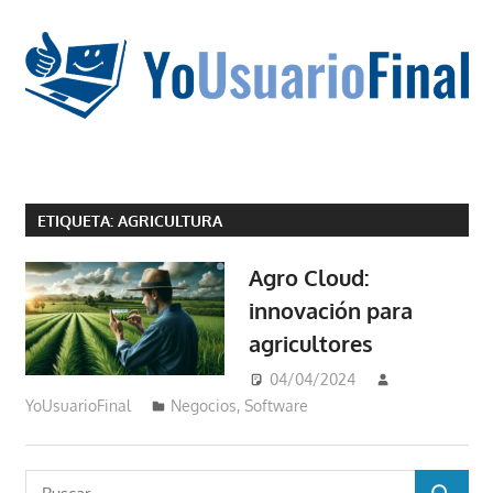
Saltar
al
contenido
La
tecnología
ETIQUETA:
AGRICULTURA
no
tiene
Agro Cloud:
que
innovación para
estar
agricultores
en
chino
04/04/2024
YoUsuarioFinal
Negocios
,
Software
Buscar: