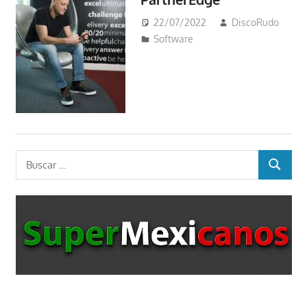
22/07/2022
DiscoRudo
Software
Buscar:
BUSCAR