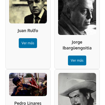
Juan Rulfo
Jorge
Ver más
Ibargüengoitia
Ver más
Pedro Linares