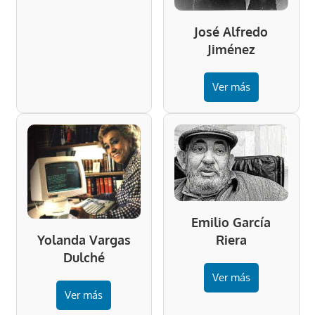
José Alfredo
Jiménez
Ver más
Emilio García
Riera
Yolanda Vargas
Dulché
Ver más
Ver más