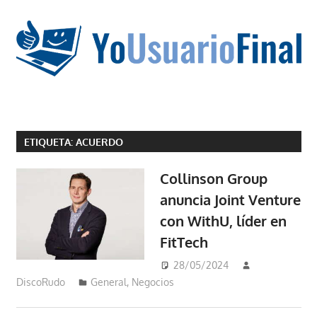
Saltar
al
contenido
La
tecnología
ETIQUETA:
ACUERDO
no
tiene
Collinson Group
que
anuncia Joint Venture
estar
con WithU, líder en
en
chino
FitTech
28/05/2024
DiscoRudo
General
,
Negocios