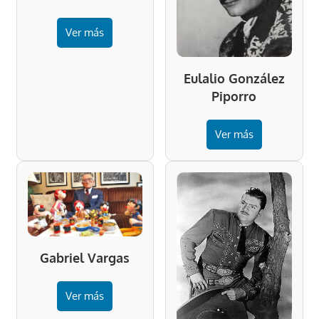
Ver más
Eulalio González
Piporro
Ver más
Gabriel Vargas
Ver más