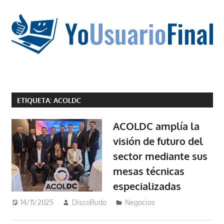
Saltar
al
contenido
La
tecnología
ETIQUETA:
ACOLDC
no
tiene
ACOLDC amplía la
que
visión de futuro del
estar
sector mediante sus
en
chino
mesas técnicas
especializadas
14/11/2025
DiscoRudo
Negocios