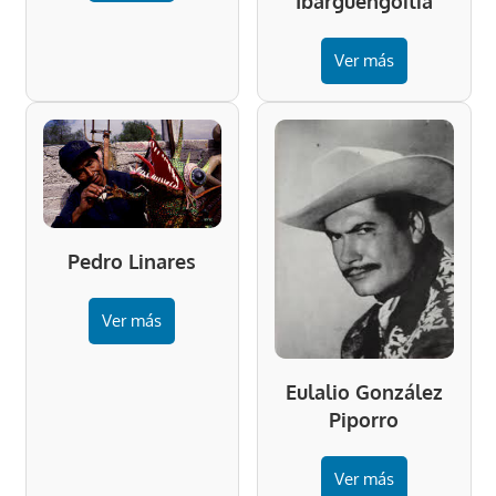
Ibargüengoitia
Ver más
Pedro Linares
Ver más
Eulalio González
Piporro
Ver más